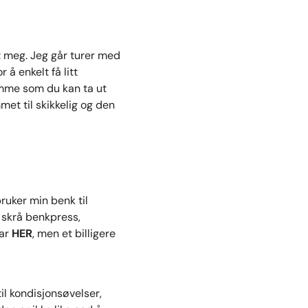
t meg. Jeg går turer med
å enkelt få litt
omme som du kan ta ut
et til skikkelig og den
ruker min benk til
 skrå benkpress,
har
HER
, men et billigere
l kondisjonsøvelser,