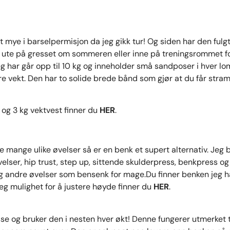
 mye i barselpermisjon da jeg gikk tur! Og siden har den fulg
 ute på gresset om sommeren eller inne på treningsrommet for 
g har går opp til 10 kg og inneholder små sandposer i hver l
 vekt. Den har to solide brede bånd som gjør at du får stramm
og 3 kg vektvest finner du
HER
.
 mange ulike øvelser så er en benk et supert alternativ. Jeg b
elser, hip trust, step up, sittende skulderpress, benkpress og
g andre øvelser som bensenk for mage.Du finner benken jeg 
deg mulighet for å justere høyde finner du
HER
.
e og bruker den i nesten hver økt! Denne fungerer utmerket ti