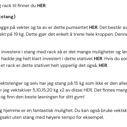
rack til finner du
HER
.
tstang)
egge på vekter og ta av er dette pumsettet
HER
. Det består a
ekt på 19 kg. Dette gjør det enkelt å trene hele kroppen. Denne 
å investere i stang med rack så er det mange muligheter og lø
 hadde jeg helt klart investert i dette stativet
HER
. Hvis du s
t rack er dette stativet helt ypperlig det også,
HER
.
ektstenger og selv har jeg stang på 15 kg som ikke er den alle
har jeg vektskiver 5,10,15,20 kg x2 av disse
HER
. Det finnes mang
a og finn den beste løsningen for ditt gym!
 hjemme er en fantastisk mulighet. Du kan også bruke vektsk
ngsøkt uten stang med høyere tempo for eksempel.