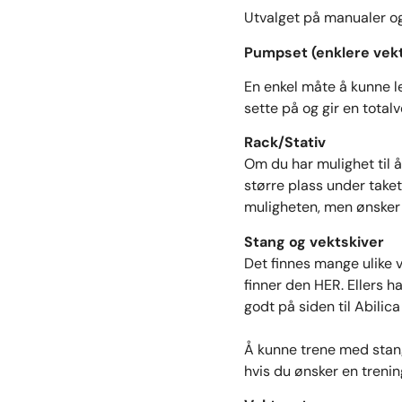
Utvalget på manualer og 
Pumpset (enklere vek
En enkel måte å kunne l
sette på og gir en totalv
Rack/Stativ
Om du har mulighet til 
større plass under taket
muligheten, men ønsker e
Stang og vektskiver
Det finnes mange ulike v
finner den
HER
. Ellers 
godt på siden til Abilic
Å kunne trene med stang
hvis du ønsker en treni