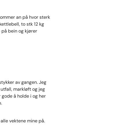
 kommer an på hvor sterk
ttlebell, to stk 12 kg
e på bein og kjører
stykker av gangen. Jeg
tfall, markløft og jeg
 gode å holde i og her
.
alle vektene mine på.