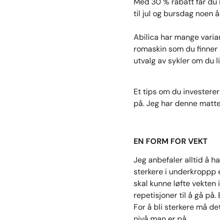
Med 30 % rabatt får du 
til jul og bursdag noen å
Abilica har mange varia
romaskin som du finner
utvalg av sykler om du li
Et tips om du investerer
på. Jeg har denne matte
EN FORM FOR VEKT
Jeg anbefaler alltid å h
sterkere i underkroppp e
skal kunne løfte vekten 
repetisjoner til å gå på.
For å bli sterkere må det
nivå man er på.