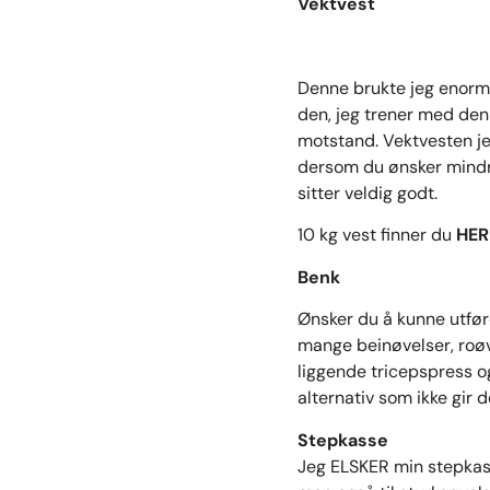
Vektvest
Denne brukte jeg enormt
den, jeg trener med den
motstand. Vektvesten je
dersom du ønsker mindre
sitter veldig godt.
10 kg vest finner du
HER
Benk
Ønsker du å kunne utføre
mange beinøvelser, roøv
liggende tricepspress o
alternativ som ikke gir 
Stepkasse
Jeg ELSKER min stepkass