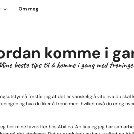
r
Om meg
ordan komme i ga
Mine beste tips til å komme i gang med treninge
ngsutstyr så forstår jeg at det er vanskelig å vite hva du skal
eningen og hva du liker å trene med, hvilket nivå du er og hv
jeg her mine favoritter hos Abilica. Abilica og jeg har samarbe
ter på det sterkeste. Det er produkter av høy kvalitet og Abi