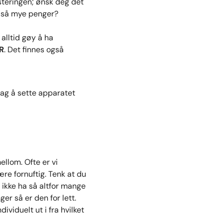
steringen; ønsk deg det
kke så mye penger?
alltid gøy å ha
R
. Det finnes også
lag å sette apparatet
ellom. Ofte er vi
re fornuftig. Tenk at du
u ikke ha så altfor mange
ger så er den for lett.
ividuelt ut i fra hvilket