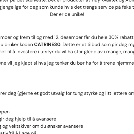
gjengelige for deg som kunde hvis det trengs service på feks 
Der er de unike!
mber og frem til og med 12. desember får du hele 30% rabatt 
u bruker koden
CATRINE30
. Dette er et tilbud som gir deg 
et til å investere i utstyr du vil ha stor glede av i mange, man
ene vil jeg kjapt si hva jeg tenker du bør ha for å trene hjemme
er deg (gjerne et godt utvalg for tung styrke og litt lettere om
oppen
r deg hjelp til å avansere
g og vektskiver om du ønsker avansere
ativ/til å ligge på