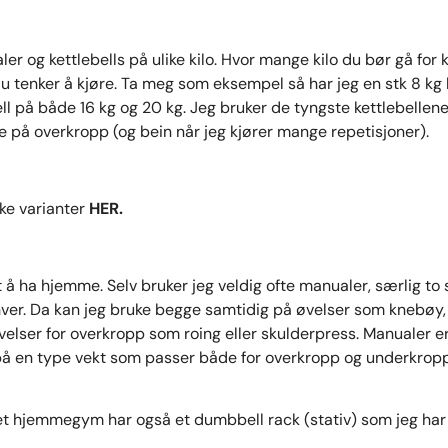
er og kettlebells på ulike kilo. Hvor mange kilo du bør gå for
du tenker å kjøre. Ta meg som eksempel så har jeg en stk 8 kg ke
bell på både 16 kg og 20 kg. Jeg bruker de tyngste kettlebellen
re på overkropp (og bein når jeg kjører mange repetisjoner).
like varianter
HER.
 å ha hjemme. Selv bruker jeg veldig ofte manualer, særlig to 
hver. Da kan jeg bruke begge samtidig på øvelser som knebøy, u
elser for overkropp som roing eller skulderpress. Manualer er
på en type vekt som passer både for overkropp og underkropp
 et hjemmegym har også et dumbbell rack (stativ) som jeg har 