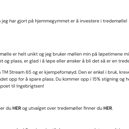
 jeg har gjort på hjemmegymmet er å investere i tredemølle!
 mølle er helt unikt og jeg bruker møllen min på løpetimene mi
 og plass, er glad i å løpe eller ønsker å bli det så er en tre
 TM Stream 65 og er kjempefornøyd. Den er enkel i bruk, kreve
et opp for å spare plass. Du kommer opp i 15% stigning og hel
oet til Ingebrigtsen!
ner du
HER
og utvalget over tredemøller finner du
HER
.