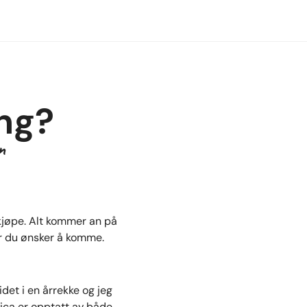
ng?
n
 kjøpe. Alt kommer an på
or du ønsker å komme.
idet i en årrekke og jeg
lica er opptatt av både