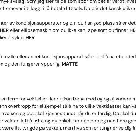
mye avslag! Som jeg sier til de som spør om det er verdt inve
r fremover i tillegg til å betale litt selv. Da blir det kanskje i
nter av kondisjonsapparater og om du har god plass så er det 
HER
eller ellipsemaskin om du ikke kan løpe som du finner
HE
ker å sykle:
HER
 i mølle eller annet kondisjonsapparat så er det å ha et under
n og den fungerer ypperlig:
MATTE
a en form for vekt eller fler du kan trene med og også variere m
nn overkropp for eksempel så å ha to ulike vektklasser kan væ
i øvelsen og det skal kjennes tungt når du er ferdig. Da skal d
 Er vekten lett å løfte og du enkelt tar den opp og ned flere gan
 være litt tyngde på vekten, men hva som er tungt er veldig ind