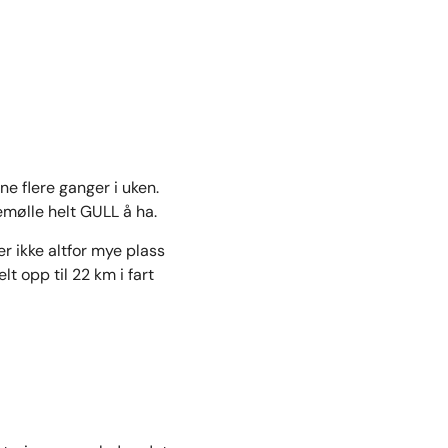
ne flere ganger i uken.
demølle helt GULL å ha.
r ikke altfor mye plass
t opp til 22 km i fart