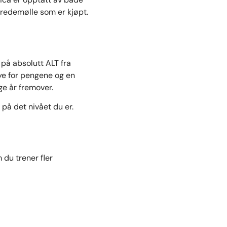
tredemølle som er kjøpt.
på absolutt ALT fra
mye for pengene og en
ge år fremover.
 på det nivået du er.
 du trener fler