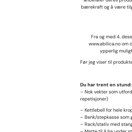
bærekraft og å være til
Fra og med 4. dese
www.abilica.no
om d
ypperlig muligh
Før jeg viser til produkt
Du har trent en stund:
– Nok vekter som utfordr
repetisjoner)
– Kettlebell for hele kr
– Benk/stepkasse som gi
– Rack/stativ med stan
– Matte til å ha under st